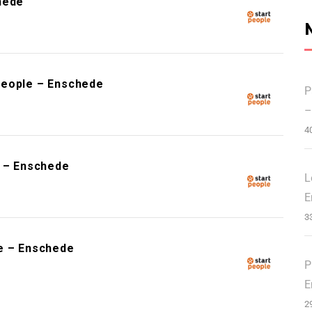
hede
People – Enschede
P
–
4
e – Enschede
L
E
3
e – Enschede
P
E
2