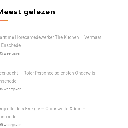
Meest gelezen
arttime Horecamedewerker The Kitchen – Vermaat
 Enschede
05 weergaven
eerkracht – Roler Personeelsdiensten Onderwijs –
nschede
35 weergaven
rojectleiders Energie – Croonwolter&dros –
nschede
98 weergaven