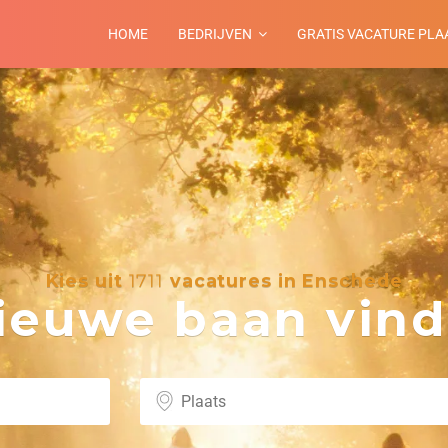
HOME
BEDRIJVEN
GRATIS VACATURE PLA
Kies uit
1711
vacatures in Enschede
euwe baan vind 