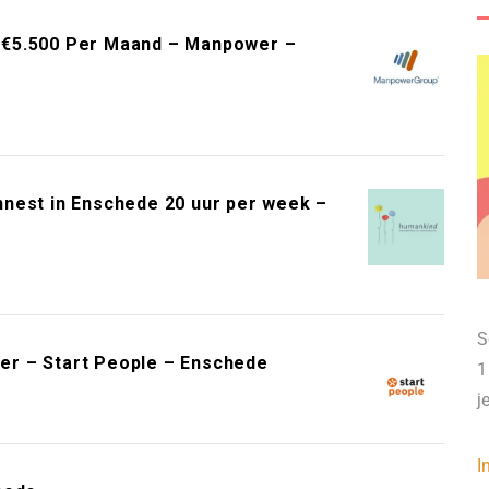
 €5.500 Per Maand – Manpower –
nest in Enschede 20 uur per week –
S
r – Start People – Enschede
1
j
I