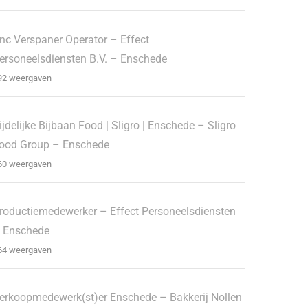
nc Verspaner Operator – Effect
ersoneelsdiensten B.V. – Enschede
92 weergaven
ijdelijke Bijbaan Food | Sligro | Enschede – Sligro
ood Group – Enschede
60 weergaven
roductiemedewerker – Effect Personeelsdiensten
 Enschede
64 weergaven
erkoopmedewerk(st)er Enschede – Bakkerij Nollen