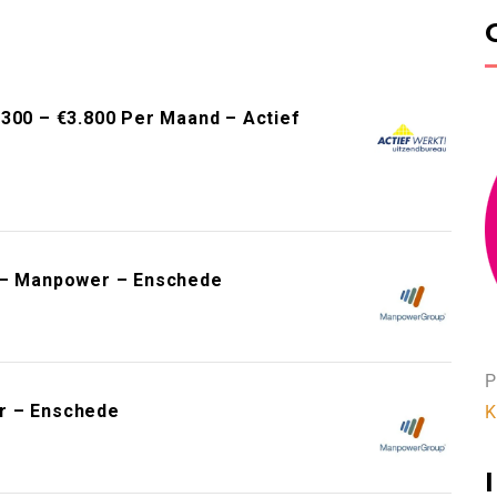
.300 – €3.800 Per Maand – Actief
e – Manpower – Enschede
P
r – Enschede
K