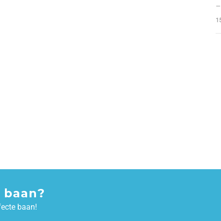
–
1
 baan?
fecte baan!