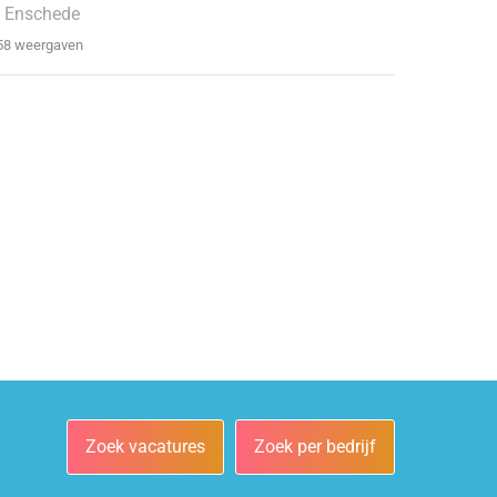
 Enschede
58 weergaven
Zoek vacatures
Zoek per bedrijf