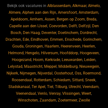
b
ky
dI
Bekijk ook vacatures in
Alblasserdam
,
Alkmaar
,
Almelo
,
o
n
Almere
,
Alphen aan den Rijn
,
Amersfoort
,
Amsterdam
,
Apeldoorn
,
Arnhem
,
Assen
,
Bergen op Zoom
,
Breda
,
o
Capelle aan den IJssel
,
Coevorden
,
Delft
,
Delfzijl
,
Den
k
Bosch
,
Den Haag
,
Deventer
,
Doetinchem
,
Dordrecht
,
Drachten
,
Ede
,
Eindhoven
,
Emmen
,
Enschede
,
Gorinchem
,
Gouda
,
Groningen
,
Haarlem
,
Heerenveen
,
Heerlen
,
Helmond
,
Hengelo
,
Hilversum
,
Hoofddorp
,
Hoogeveen
,
Hoogezand
,
Hoorn
,
Kerkrade
,
Leeuwarden
,
Leiden
,
Lelystad
,
Maastricht
,
Meppel
,
Middelburg
,
Nieuwegein
,
Nijkerk
,
Nijmegen
,
Nijverdal
,
Oosterhout
,
Oss
,
Roermond
,
Roosendaal
,
Rotterdam
,
Schiedam
,
Sittard
,
Sneek
,
Stadskanaal
,
Ter Apel
,
Tiel
,
Tilburg
,
Utrecht
,
Veendam
,
Veenendaal
,
Venlo
,
Venray
,
Vlissingen
,
Weert
,
Winschoten
,
Zaandam
,
Zoetermeer
,
Zwolle