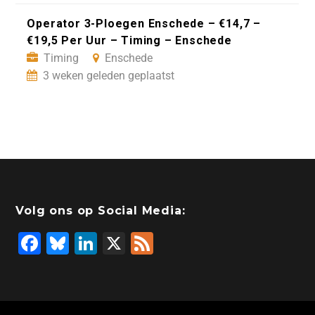
Operator 3-Ploegen Enschede – €14,7 –
€19,5 Per Uur – Timing – Enschede
Timing
Enschede
3 weken geleden geplaatst
Volg ons op Social Media:
F
Bl
Li
X
F
a
u
n
e
c
e
k
e
e
s
e
d