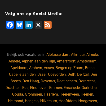
Volg ons op Social Media:
F
Bl
Li
X
F
a
u
n
e
c
e
k
e
e
s
e
d
b
ky
dI
Bekijk ook vacatures in
Alblasserdam
,
Alkmaar
,
Almelo
,
o
n
Almere
,
Alphen aan den Rijn
,
Amersfoort
,
Amsterdam
,
Apeldoorn
,
Arnhem
,
Assen
,
Bergen op Zoom
,
Breda
,
o
Capelle aan den IJssel
,
Coevorden
,
Delft
,
Delfzijl
,
Den
k
Bosch
,
Den Haag
,
Deventer
,
Doetinchem
,
Dordrecht
,
Drachten
,
Ede
,
Eindhoven
,
Emmen
,
Enschede
,
Gorinchem
,
Gouda
,
Groningen
,
Haarlem
,
Heerenveen
,
Heerlen
,
Helmond
,
Hengelo
,
Hilversum
,
Hoofddorp
,
Hoogeveen
,