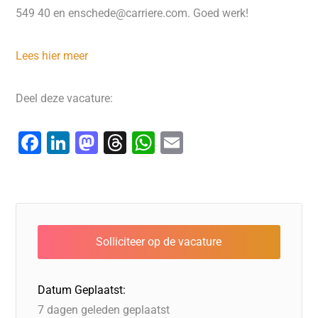
549 40 en enschede@carriere.com. Goed werk!
Lees hier meer
Deel deze vacature:
F
Li
M
T
W
E
a
n
a
hr
h
m
c
k
st
e
at
ai
e
e
o
a
s
l
b
dI
d
d
A
o
n
o
s
p
o
n
p
Datum Geplaatst:
k
7 dagen geleden geplaatst