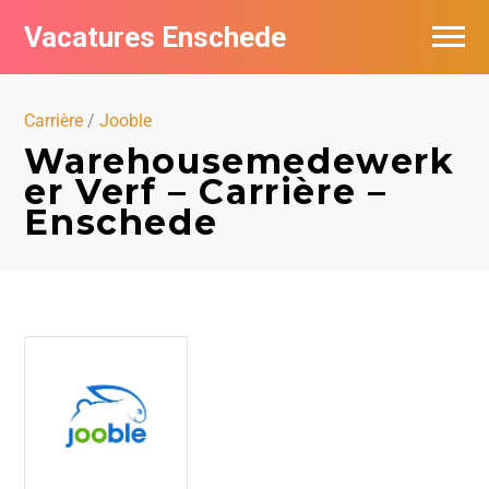
Vacatures Enschede
Vacatures per bedrijf
Carrière
/
Jooble
De populairste vacatures in Enschede
Warehousemedewerk
er Verf – Carrière –
Nieuwsbrief feed
Enschede