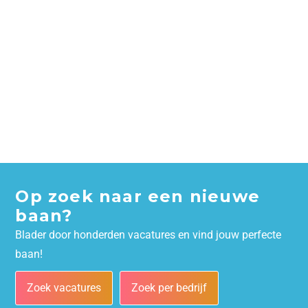
Op zoek naar een nieuwe
baan?
Blader door honderden vacatures en vind jouw perfecte
baan!
Zoek vacatures
Zoek per bedrijf