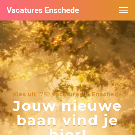
Vacatures Enschede
Vacatures per bedrijf
De populairste vacatures in Enschede
Nieuwsbrief feed
Kies uit
1752
vacatures in Enschede
Jouw nieuwe
baan vind je
hier!