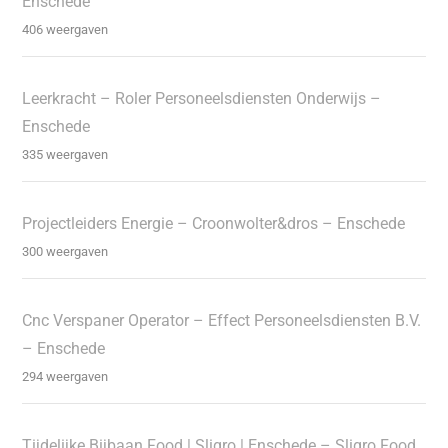
Enschede
406 weergaven
Leerkracht – Roler Personeelsdiensten Onderwijs –
Enschede
335 weergaven
Projectleiders Energie – Croonwolter&dros – Enschede
300 weergaven
Cnc Verspaner Operator – Effect Personeelsdiensten B.V.
– Enschede
294 weergaven
Tijdelijke Bijbaan Food | Sligro | Enschede – Sligro Food