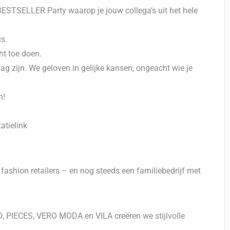
e BESTSELLER Party waarop je jouw collega’s uit het hele
s.
ht toe doen.
ag zijn. We geloven in gelijke kansen, ongeacht wie je
n!
tatielink
ashion retailers – en nog steeds een familiebedrijf met
PIECES, VERO MODA en VILA creëren we stijlvolle