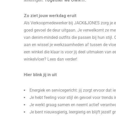
leveringen.
Together we OWN IT.
Zo ziet jouw werkdag eruit
Als Verkoopmedewerker bij JACK&JONES zorg je ervo
goed gevoel de deur uitgaan. Je verwelkomt ze met e
van denim-minded outfits die passen bij hun stijl. 
aan en wissel je werkzaamheden af tussen de vloer
een winkel die klaar is voor jij deel uitmaken van 
winkelvloer? Lees dan verder!
Hier blink jij in uit
Energiek en servicegericht: jij zorgt ervoor dat 
Je hebt feeling voor stijl én gevoel voor trends 
Je werkt graag samen en neemt actief verantwo
Je bent nieuwsgierig, leergierig en blijft jezelf 