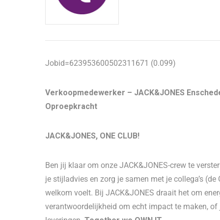
Jobid=623953600502311671 (0.099)
Verkoopmedewerker – JACK&JONES Ensched
Oproepkracht
JACK&JONES, ONE CLUB!
Ben jij klaar om onze JACK&JONES-crew te verste
je stijladvies en zorg je samen met je collega’s (de
welkom voelt. Bij JACK&JONES draait het om energie,
verantwoordelijkheid om echt impact te maken, of je