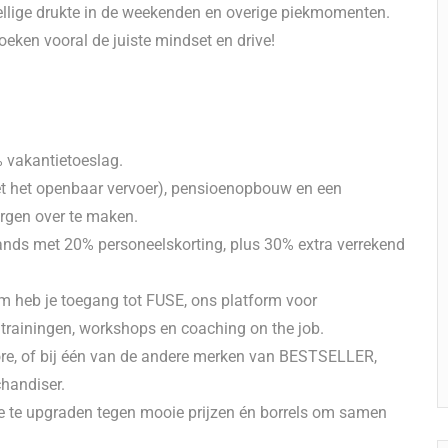
zellige drukte in de weekenden en overige piekmomenten.
oeken vooral de juiste mindset en drive!
% vakantietoeslag.
et het openbaar vervoer), pensioenopbouw en een
zorgen over te maken.
ands met 20% personeelskorting, plus 30% extra verrekend
m heb je toegang tot FUSE, ons platform voor
e trainingen, workshops en coaching on the job.
re, of bij één van de andere merken van BESTSELLER,
handiser.
e te upgraden tegen mooie prijzen én borrels om samen