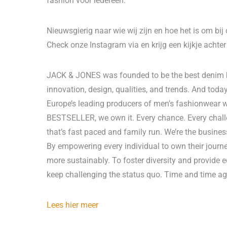
fashion voor iedereen.
Nieuwsgierig naar wie wij zijn en hoe het is om bij
Check onze Instagram via en krijg een kijkje achte
JACK & JONES was founded to be the best denim 
innovation, design, qualities, and trends. And tod
Europe’s leading producers of men’s fashionwear w
BESTSELLER, we own it. Every chance. Every chall
that’s fast paced and family run. We’re the business
By empowering every individual to own their journey
more sustainably. To foster diversity and provide 
keep challenging the status quo. Time and time a
Lees hier meer