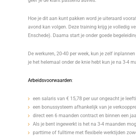
geef je de klant passend advies.
Hoe je dit aan kunt pakken word je uiteraard vooraf
avond kan volgen. Deze training krijg je volledig
Enschede). Daarna start je onder goede begeleidin
De werkuren, 20-40 per week, kun je zelf inplann
je het helemaal onder de knie hebt kun je na 3-4 
Arbeidsvoorwaarden
:
een salaris van € 15,78 per uur ongeacht je leefti
een bonussysteem afhankelijk van je verkooppres
direct een 6 maanden contract en binnen een jaa
Als je bent ingewerkt is het na 3-4 maanden moge
parttime of fulltime met flexibele werktijden zow