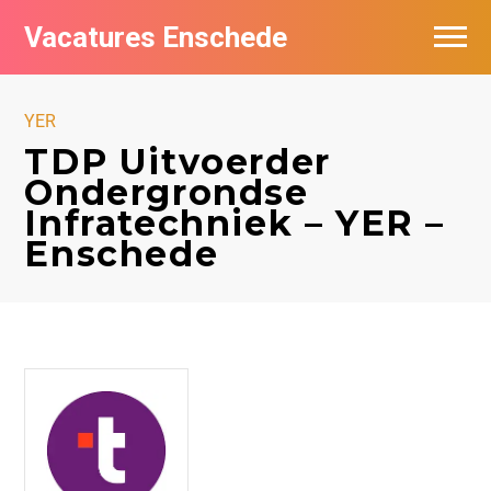
Vacatures Enschede
Vacatures per bedrijf
YER
De populairste vacatures in Enschede
TDP Uitvoerder
Ondergrondse
Nieuwsbrief feed
Infratechniek – YER –
Enschede