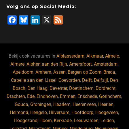
Volg ons op Social Media:
F
Bl
Li
X
F
a
u
n
e
c
e
k
e
e
s
e
d
b
ky
dI
Bekijk ook vacatures in
Alblasserdam
,
Alkmaar
,
Almelo
,
o
n
Almere
,
Alphen aan den Rijn
,
Amersfoort
,
Amsterdam
,
Apeldoorn
,
Arnhem
,
Assen
,
Bergen op Zoom
,
Breda
,
o
Capelle aan den IJssel
,
Coevorden
,
Delft
,
Delfzijl
,
Den
k
Bosch
,
Den Haag
,
Deventer
,
Doetinchem
,
Dordrecht
,
Drachten
,
Ede
,
Eindhoven
,
Emmen
,
Enschede
,
Gorinchem
,
Gouda
,
Groningen
,
Haarlem
,
Heerenveen
,
Heerlen
,
Helmond
,
Hengelo
,
Hilversum
,
Hoofddorp
,
Hoogeveen
,
Hoogezand
,
Hoorn
,
Kerkrade
,
Leeuwarden
,
Leiden
,
Lelystad
,
Maastricht
,
Meppel
,
Middelburg
,
Nieuwegein
,