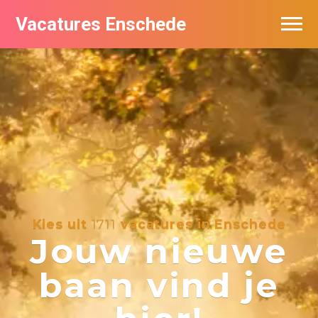
Vacatures Enschede
Vacatures per bedrijf
De populairste vacatures in Enschede
Nieuwsbrief feed
Kies uit
1711
vacatures in Enschede
Jouw nieuwe
baan vind je