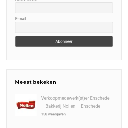
E-mail
Meest bekeken
Verkoopmedewerk(st)er Enschede
– Bakkerij Nollen – Enschede
158 weergaven