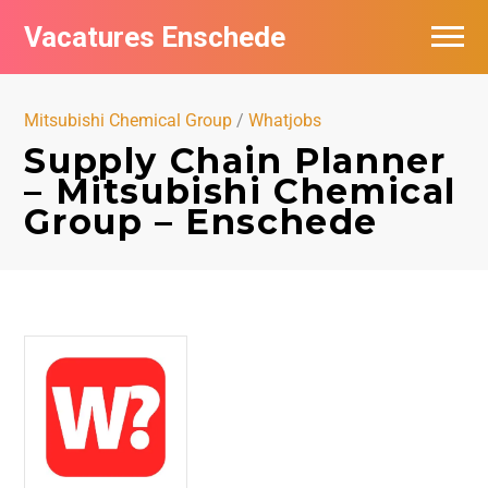
Vacatures Enschede
Vacatures per bedrijf
Mitsubishi Chemical Group
/
Whatjobs
De populairste vacatures in Enschede
Supply Chain Planner
– Mitsubishi Chemical
Nieuwsbrief feed
Group – Enschede