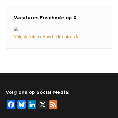
Vacatures Enschede op X
Volg Vacatures Enschede ook op X
Volg ons op Social Media:
F
Bl
Li
X
F
a
u
n
e