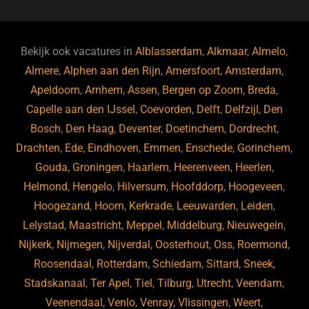
c
e
k
e
e
s
e
d
b
ky
dI
Bekijk ook vacatures in
Alblasserdam
,
Alkmaar
,
Almelo
,
o
n
Almere
,
Alphen aan den Rijn
,
Amersfoort
,
Amsterdam
,
Apeldoorn
,
Arnhem
,
Assen
,
Bergen op Zoom
,
Breda
,
o
Capelle aan den IJssel
,
Coevorden
,
Delft
,
Delfzijl
,
Den
k
Bosch
,
Den Haag
,
Deventer
,
Doetinchem
,
Dordrecht
,
Drachten
,
Ede
,
Eindhoven
,
Emmen
,
Enschede
,
Gorinchem
,
Gouda
,
Groningen
,
Haarlem
,
Heerenveen
,
Heerlen
,
Helmond
,
Hengelo
,
Hilversum
,
Hoofddorp
,
Hoogeveen
,
Hoogezand
,
Hoorn
,
Kerkrade
,
Leeuwarden
,
Leiden
,
Lelystad
,
Maastricht
,
Meppel
,
Middelburg
,
Nieuwegein
,
Nijkerk
,
Nijmegen
,
Nijverdal
,
Oosterhout
,
Oss
,
Roermond
,
Roosendaal
,
Rotterdam
,
Schiedam
,
Sittard
,
Sneek
,
Stadskanaal
,
Ter Apel
,
Tiel
,
Tilburg
,
Utrecht
,
Veendam
,
Veenendaal
,
Venlo
,
Venray
,
Vlissingen
,
Weert
,