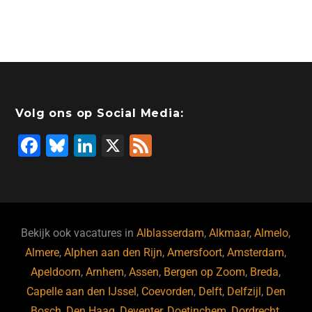
Volg ons op Social Media:
F
Bl
Li
X
F
a
u
n
e
c
e
k
e
e
s
e
d
b
ky
dI
Bekijk ook vacatures in
Alblasserdam
,
Alkmaar
,
Almelo
,
o
n
Almere
,
Alphen aan den Rijn
,
Amersfoort
,
Amsterdam
,
Apeldoorn
,
Arnhem
,
Assen
,
Bergen op Zoom
,
Breda
,
o
Capelle aan den IJssel
,
Coevorden
,
Delft
,
Delfzijl
,
Den
k
Bosch
,
Den Haag
,
Deventer
,
Doetinchem
,
Dordrecht
,