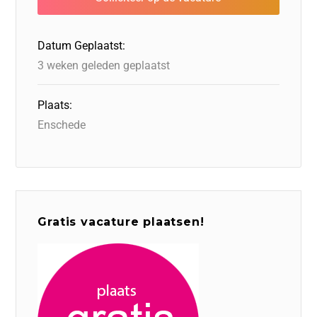
o
n
o
s
p
o
n
p
Datum Geplaatst:
k
3 weken geleden geplaatst
Plaats:
Enschede
Gratis vacature plaatsen!