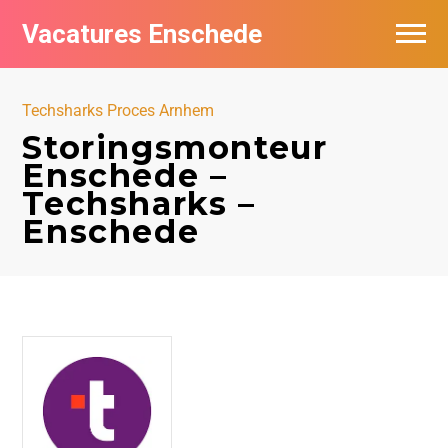
Vacatures Enschede
Vacatures per bedrijf
Techsharks Proces Arnhem
De populairste vacatures in Enschede
Storingsmonteur
Enschede –
Nieuwsbrief feed
Techsharks –
Enschede