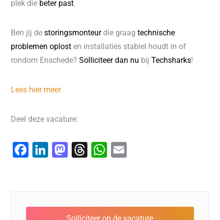
plek die
beter past
.
Ben jij de
storingsmonteur
die graag
technische
problemen oplost
en installaties stabiel houdt in of
rondom Enschede?
Solliciteer dan nu
bij
Techsharks
!
Lees hier meer
Deel deze vacature:
F
Li
M
T
W
E
a
n
a
hr
h
m
c
k
st
e
at
ai
e
e
o
a
s
l
b
dI
d
d
A