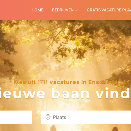
HOME
BEDRIJVEN
GRATIS VACATURE PLA
Kies uit
1711
vacatures in Enschede
euwe baan vind 