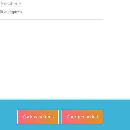
 Enschede
58 weergaven
Zoek vacatures
Zoek per bedrijf