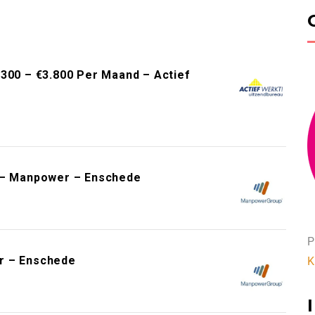
.300 – €3.800 Per Maand – Actief
e – Manpower – Enschede
P
r – Enschede
K