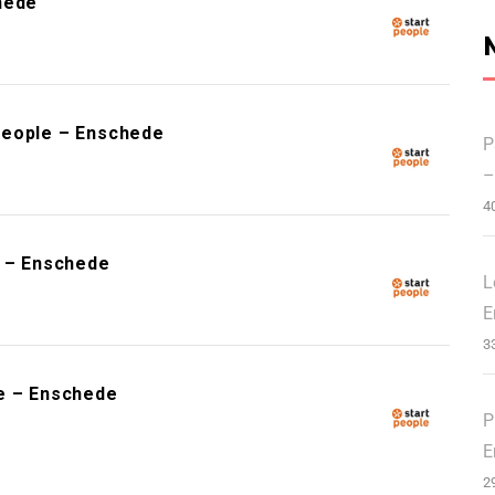
hede
People – Enschede
P
–
4
e – Enschede
L
E
3
e – Enschede
P
E
2