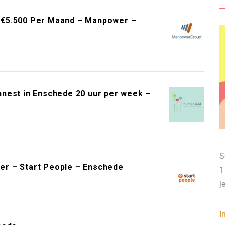
 €5.500 Per Maand – Manpower –
nest in Enschede 20 uur per week –
S
r – Start People – Enschede
1
j
I