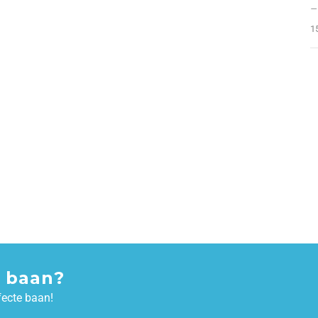
–
1
 baan?
fecte baan!