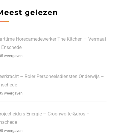
Meest gelezen
arttime Horecamedewerker The Kitchen – Vermaat
 Enschede
05 weergaven
eerkracht – Roler Personeelsdiensten Onderwijs –
nschede
35 weergaven
rojectleiders Energie – Croonwolter&dros –
nschede
98 weergaven