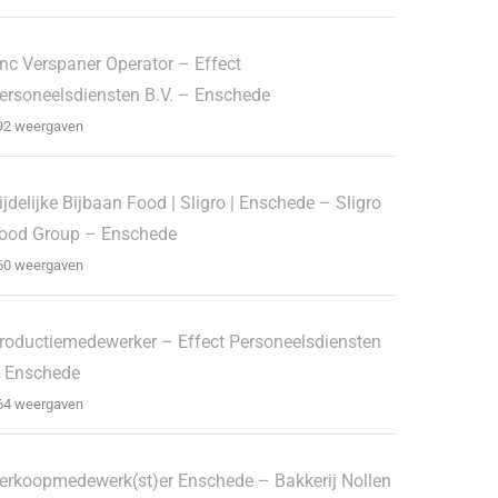
nc Verspaner Operator – Effect
ersoneelsdiensten B.V. – Enschede
92 weergaven
ijdelijke Bijbaan Food | Sligro | Enschede – Sligro
ood Group – Enschede
60 weergaven
roductiemedewerker – Effect Personeelsdiensten
 Enschede
64 weergaven
erkoopmedewerk(st)er Enschede – Bakkerij Nollen