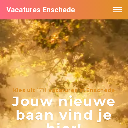
Vacatures Enschede
Vacatures per bedrijf
De populairste vacatures in Enschede
Nieuwsbrief feed
Kies uit
1711
vacatures in Enschede
Jouw nieuwe
baan vind je