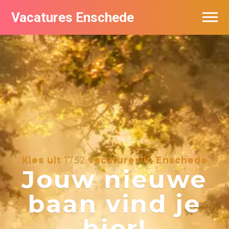
Vacatures Enschede
Vacatures per bedrijf
De populairste vacatures in Enschede
Nieuwsbrief feed
Kies uit
1752
vacatures in Enschede
Jouw nieuwe
baan vind je
hier!