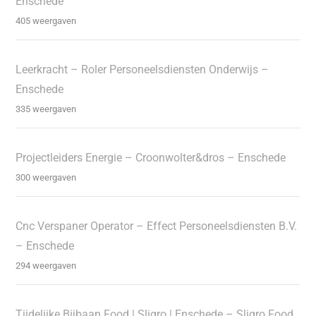
Enschede
405 weergaven
Leerkracht – Roler Personeelsdiensten Onderwijs –
Enschede
335 weergaven
Projectleiders Energie – Croonwolter&dros – Enschede
300 weergaven
Cnc Verspaner Operator – Effect Personeelsdiensten B.V.
– Enschede
294 weergaven
Tijdelijke Bijbaan Food | Sligro | Enschede – Sligro Food