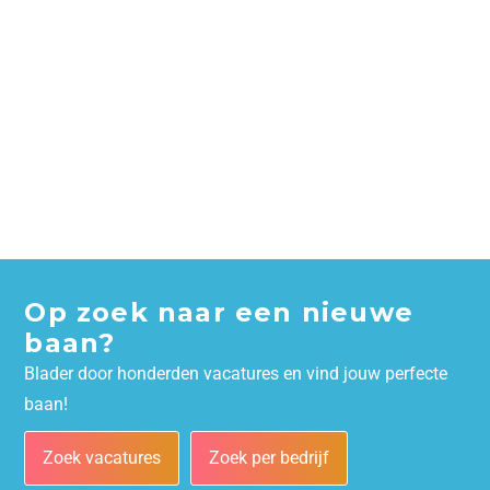
Op zoek naar een nieuwe
baan?
Blader door honderden vacatures en vind jouw perfecte
baan!
Zoek vacatures
Zoek per bedrijf