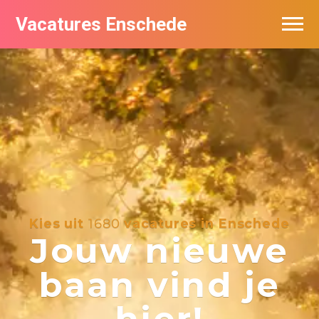
Vacatures Enschede
Vacatures per bedrijf
De populairste vacatures in Enschede
Nieuwsbrief feed
Kies uit
1680
vacatures in Enschede
Jouw nieuwe
baan vind je
hier!