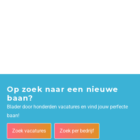
Op zoek naar een nieuwe
baan?
Blader door honderden vacatures en vind jouw perfecte
baan!
Zoek vacatures
Zoek per bedrijf