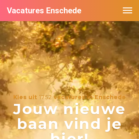
Vacatures Enschede
Vacatures per bedrijf
De populairste vacatures in Enschede
Nieuwsbrief feed
Kies uit
1752
vacatures in Enschede
Jouw nieuwe
baan vind je
hier!