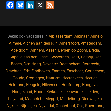
F
Bl
Li
X
F
a
u
n
e
c
e
k
e
e
s
e
d
b
ky
dI
Bekijk ook vacatures in
Alblasserdam
,
Alkmaar
,
Almelo
,
o
n
Almere
,
Alphen aan den Rijn
,
Amersfoort
,
Amsterdam
,
Apeldoorn
,
Arnhem
,
Assen
,
Bergen op Zoom
,
Breda
,
o
Capelle aan den IJssel
,
Coevorden
,
Delft
,
Delfzijl
,
Den
k
Bosch
,
Den Haag
,
Deventer
,
Doetinchem
,
Dordrecht
,
Drachten
,
Ede
,
Eindhoven
,
Emmen
,
Enschede
,
Gorinchem
,
Gouda
,
Groningen
,
Haarlem
,
Heerenveen
,
Heerlen
,
Helmond
,
Hengelo
,
Hilversum
,
Hoofddorp
,
Hoogeveen
,
Hoogezand
,
Hoorn
,
Kerkrade
,
Leeuwarden
,
Leiden
,
Lelystad
,
Maastricht
,
Meppel
,
Middelburg
,
Nieuwegein
,
Nijkerk
,
Nijmegen
,
Nijverdal
,
Oosterhout
,
Oss
,
Roermond
,