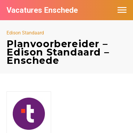
Vacatures Enschede
Vacatures per bedrijf
Edison Standaard
De populairste vacatures in Enschede
Planvoorbereider –
Edison Standaard –
Nieuwsbrief feed
Enschede