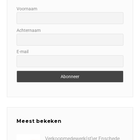
Voornaam
Achternaam
E-mail
Meest bekeken
Verkoopmedewerk(st)er Enschede