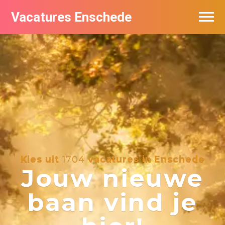
Vacatures Enschede
Vacatures per bedrijf
De populairste vacatures in Enschede
Nieuwsbrief feed
Kies uit
1704
vacatures in Enschede
Jouw nieuwe
baan vind je