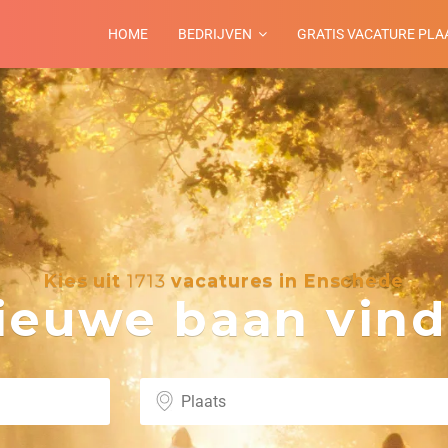
HOME
BEDRIJVEN
GRATIS VACATURE PLA
Kies uit
1713
vacatures in Enschede
euwe baan vind 