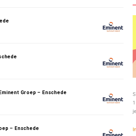
hede
nschede
 Eminent Groep – Enschede
S
1
j
roep – Enschede
I