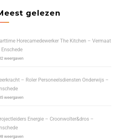
Meest gelezen
arttime Horecamedewerker The Kitchen – Vermaat
 Enschede
02 weergaven
eerkracht – Roler Personeelsdiensten Onderwijs –
nschede
35 weergaven
rojectleiders Energie – Croonwolter&dros –
nschede
98 weergaven