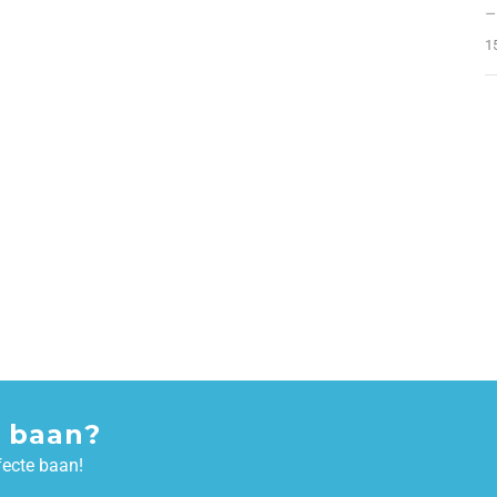
–
1
 baan?
fecte baan!