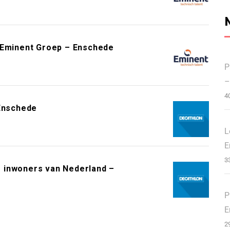
 Eminent Groep – Enschede
P
–
4
 Enschede
L
E
3
 inwoners van Nederland –
P
E
2