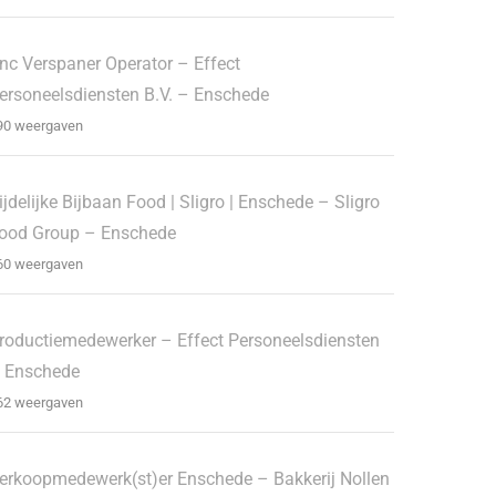
nc Verspaner Operator – Effect
ersoneelsdiensten B.V. – Enschede
90 weergaven
ijdelijke Bijbaan Food | Sligro | Enschede – Sligro
ood Group – Enschede
60 weergaven
roductiemedewerker – Effect Personeelsdiensten
 Enschede
62 weergaven
erkoopmedewerk(st)er Enschede – Bakkerij Nollen