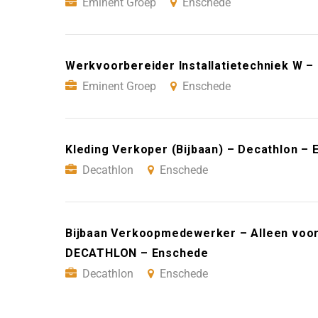
Eminent Groep
Enschede
Werkvoorbereider Installatietechniek W –
Eminent Groep
Enschede
Kleding Verkoper (Bijbaan) – Decathlon –
Decathlon
Enschede
Bijbaan Verkoopmedewerker – Alleen voor
DECATHLON – Enschede
Decathlon
Enschede