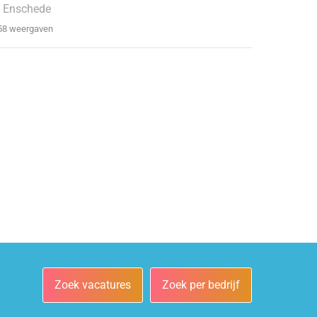
 Enschede
58 weergaven
Zoek vacatures
Zoek per bedrijf