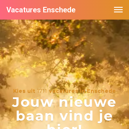
Vacatures Enschede
Vacatures per bedrijf
De populairste vacatures in Enschede
Nieuwsbrief feed
Kies uit
1711
vacatures in Enschede
Jouw nieuwe
baan vind je