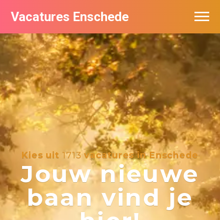
Vacatures Enschede
Vacatures per bedrijf
De populairste vacatures in Enschede
Nieuwsbrief feed
Kies uit
1713
vacatures in Enschede
Jouw nieuwe
baan vind je