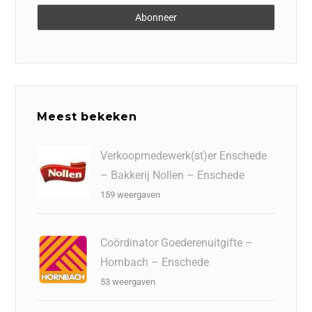
Meest bekeken
Verkoopmedewerk(st)er Enschede
– Bakkerij Nollen – Enschede
159 weergaven
Coördinator Goederenuitgifte –
Hornbach – Enschede
53 weergaven