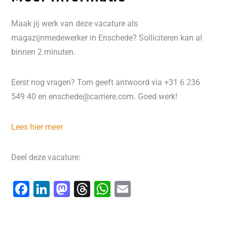
Maak jij werk van deze vacature als
magazijnmedewerker in Enschede? Solliciteren kan al
binnen 2 minuten.
Eerst nog vragen? Tom geeft antwoord via +31 6 236
549 40 en enschede@carriere.com. Goed werk!
Lees hier meer
Deel deze vacature:
F
Li
M
T
W
E
a
n
a
hr
h
m
c
k
st
e
at
ai