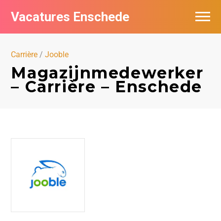
Vacatures Enschede
Vacatures per bedrijf
Carrière
/
Jooble
De populairste vacatures in Enschede
Magazijnmedewerker
– Carrière – Enschede
Nieuwsbrief feed