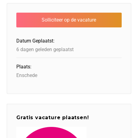
e
e
o
a
s
l
b
dI
d
d
A
o
n
o
s
p
o
n
p
Datum Geplaatst:
k
6 dagen geleden geplaatst
Plaats:
Enschede
Gratis vacature plaatsen!