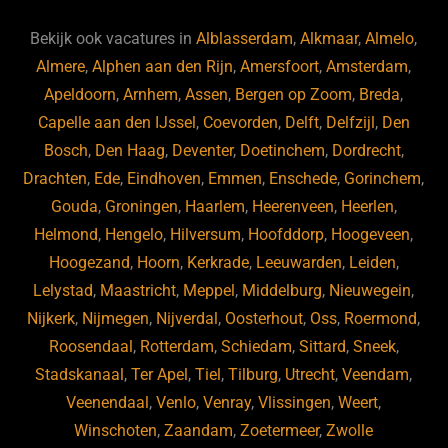
e
s
e
d
b
ky
dI
Bekijk ook vacatures in
Alblasserdam
,
Alkmaar
,
Almelo
,
o
n
Almere
,
Alphen aan den Rijn
,
Amersfoort
,
Amsterdam
,
Apeldoorn
,
Arnhem
,
Assen
,
Bergen op Zoom
,
Breda
,
o
Capelle aan den IJssel
,
Coevorden
,
Delft
,
Delfzijl
,
Den
k
Bosch
,
Den Haag
,
Deventer
,
Doetinchem
,
Dordrecht
,
Drachten
,
Ede
,
Eindhoven
,
Emmen
,
Enschede
,
Gorinchem
,
Gouda
,
Groningen
,
Haarlem
,
Heerenveen
,
Heerlen
,
Helmond
,
Hengelo
,
Hilversum
,
Hoofddorp
,
Hoogeveen
,
Hoogezand
,
Hoorn
,
Kerkrade
,
Leeuwarden
,
Leiden
,
Lelystad
,
Maastricht
,
Meppel
,
Middelburg
,
Nieuwegein
,
Nijkerk
,
Nijmegen
,
Nijverdal
,
Oosterhout
,
Oss
,
Roermond
,
Roosendaal
,
Rotterdam
,
Schiedam
,
Sittard
,
Sneek
,
Stadskanaal
,
Ter Apel
,
Tiel
,
Tilburg
,
Utrecht
,
Veendam
,
Veenendaal
,
Venlo
,
Venray
,
Vlissingen
,
Weert
,
Winschoten
,
Zaandam
,
Zoetermeer
,
Zwolle