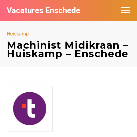
Vacatures Enschede
Vacatures per bedrijf
Huiskamp
De populairste vacatures in Enschede
Machinist Midikraan –
Huiskamp – Enschede
Nieuwsbrief feed