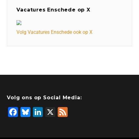
Vacatures Enschede op X
Volg Vacatures Enschede ook op X
Volg ons op Social Media:
F
Bl
Li
X
F
a
u
n
e
c
e
k
e