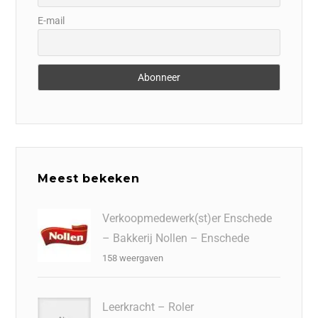
E-mail
Meest bekeken
Verkoopmedewerk(st)er Enschede
– Bakkerij Nollen – Enschede
158 weergaven
Leerkracht – Roler