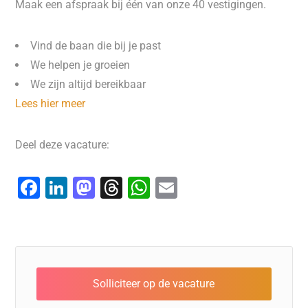
Maak een afspraak bij één van onze 40 vestigingen.
Vind de baan die bij je past
We helpen je groeien
We zijn altijd bereikbaar
Lees hier meer
Deel deze vacature:
F
Li
M
T
W
E
a
n
a
hr
h
m
c
k
st
e
at
ai
e
e
o
a
s
l
b
dI
d
d
A
o
n
o
s
p