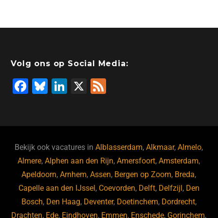
Volg ons op Social Media:
F
Bl
Li
X
F
a
u
n
e
c
e
k
e
e
s
e
d
b
ky
dI
Bekijk ook vacatures in
Alblasserdam
,
Alkmaar
,
Almelo
,
o
n
Almere
,
Alphen aan den Rijn
,
Amersfoort
,
Amsterdam
,
Apeldoorn
,
Arnhem
,
Assen
,
Bergen op Zoom
,
Breda
,
o
Capelle aan den IJssel
,
Coevorden
,
Delft
,
Delfzijl
,
Den
k
Bosch
,
Den Haag
,
Deventer
,
Doetinchem
,
Dordrecht
,
Drachten
,
Ede
,
Eindhoven
,
Emmen
,
Enschede
,
Gorinchem
,