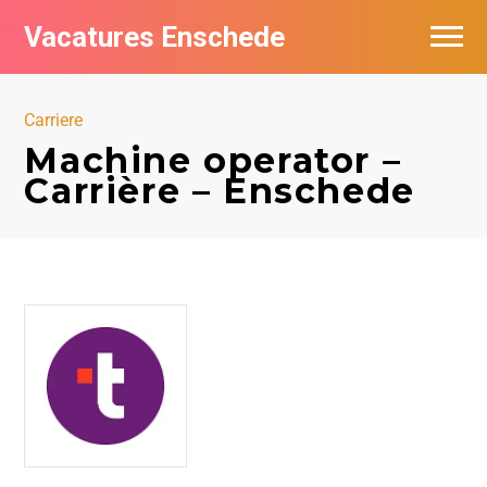
Vacatures Enschede
Vacatures per bedrijf
Carriere
De populairste vacatures in Enschede
Machine operator –
Carrière – Enschede
Nieuwsbrief feed