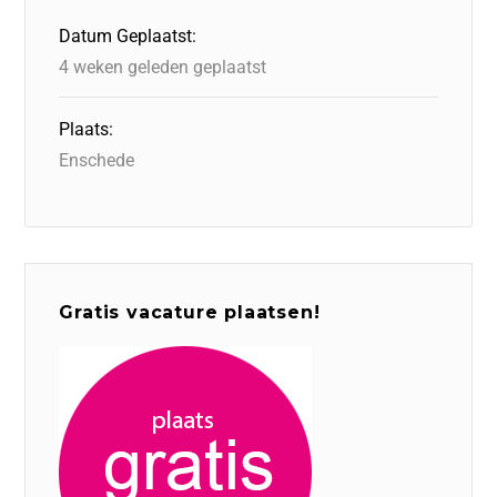
o
n
p
Datum Geplaatst:
k
4 weken geleden geplaatst
Plaats:
Enschede
Gratis vacature plaatsen!