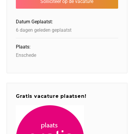
o
n
o
s
p
o
n
p
Datum Geplaatst:
k
6 dagen geleden geplaatst
Plaats:
Enschede
Gratis vacature plaatsen!