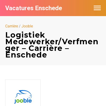
Vacatures Enschede
Vacatures per bedrijf
Carrière
/
Jooble
De populairste vacatures in Enschede
Logistiek
Medewerker/Verfmen
Nieuwsbrief feed
ger – Carrière –
Enschede