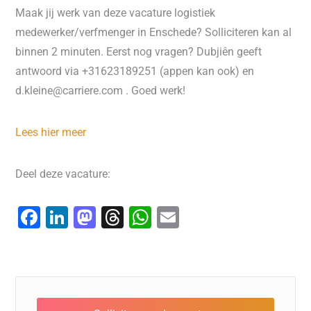
Maak jij werk van deze vacature logistiek
medewerker/verfmenger in Enschede? Solliciteren kan al
binnen 2 minuten. Eerst nog vragen? Dubjiên geeft
antwoord via +31623189251 (appen kan ook) en
d.kleine@carriere.com . Goed werk!
Lees hier meer
Deel deze vacature:
F
Li
M
T
W
E
a
n
a
hr
h
m
c
k
st
e
at
ai
e
e
o
a
s
l
b
dI
d
d
A