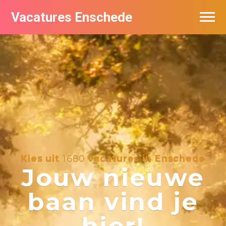
Vacatures Enschede
Vacatures per bedrijf
De populairste vacatures in Enschede
Nieuwsbrief feed
Kies uit
1680
vacatures in Enschede
Jouw nieuwe
baan vind je
hier!