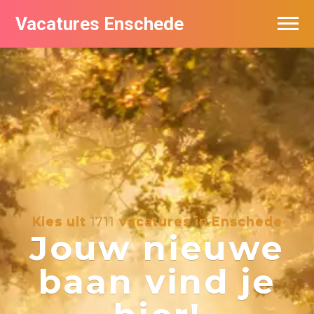
Vacatures Enschede
Vacatures per bedrijf
De populairste vacatures in Enschede
Nieuwsbrief feed
Kies uit
1711
vacatures in Enschede
Jouw nieuwe
baan vind je