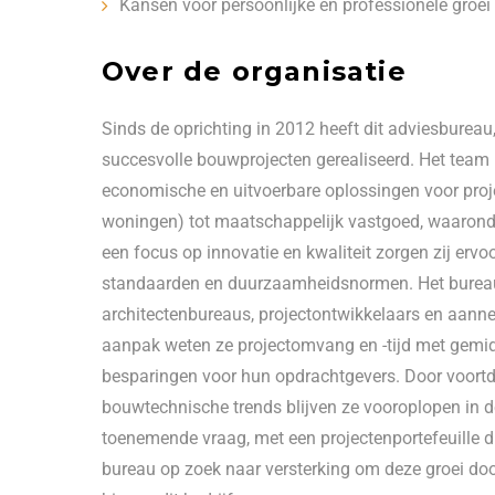
Kansen voor persoonlijke en professionele groe
Over de organisatie
Sinds de oprichting in 2012 heeft dit adviesburea
succesvolle bouwprojecten gerealiseerd. Het team 
economische en uitvoerbare oplossingen voor pro
woningen) tot maatschappelijk vastgoed, waaronde
een focus op innovatie en kwaliteit zorgen zij ervo
standaarden en duurzaamheidsnormen. Het bureau
architectenbureaus, projectontwikkelaars en aannem
aanpak weten ze projectomvang en -tijd met gemidde
besparingen voor hun opdrachtgevers. Door voortd
bouwtechnische trends blijven ze vooroplopen in 
toenemende vraag, met een projectenportefeuille di
bureau op zoek naar versterking om deze groei door 