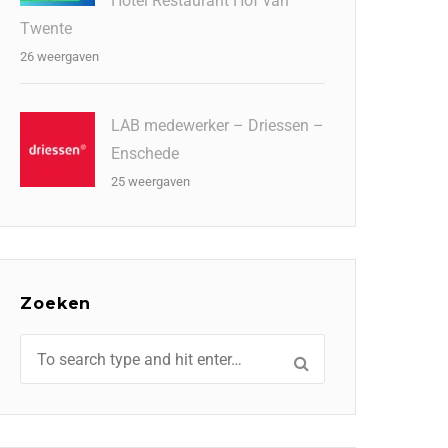
Hotel Restaurant Hof van
Twente
26 weergaven
LAB medewerker – Driessen –
Enschede
25 weergaven
Zoeken