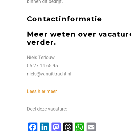
binnen dit bedrijf.
Contactinformatie
Meer weten over vacature
verder.
Niels Terlouw
06 27 14 65 95
niels@vanuitkracht.nl
Lees hier meer
Deel deze vacature:
F
Li
M
T
W
E