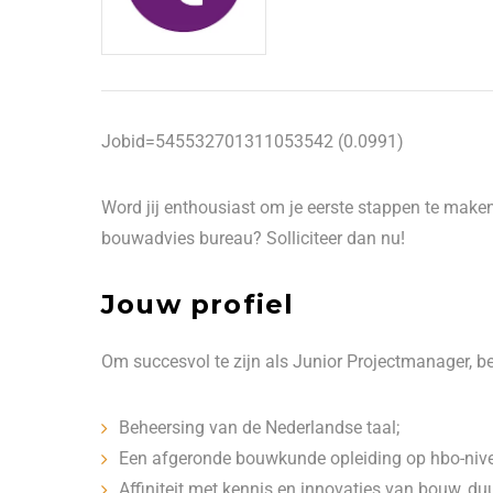
Jobid=545532701311053542 (0.0991)
Word jij enthousiast om je eerste stappen te make
bouwadvies bureau? Solliciteer dan nu!
Jouw profiel
Om succesvol te zijn als Junior Projectmanager, b
Beheersing van de Nederlandse taal;
Een afgeronde bouwkunde opleiding op hbo-nivea
Affiniteit met kennis en innovaties van bouw, duu