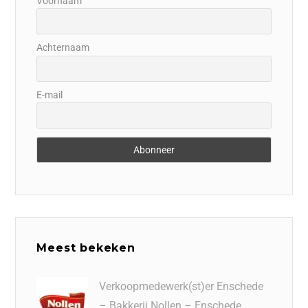
Voornaam
Achternaam
E-mail
Meest bekeken
Verkoopmedewerk(st)er Enschede
– Bakkerij Nollen – Enschede