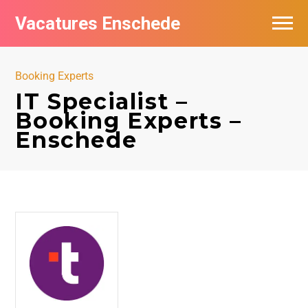
Vacatures Enschede
Vacatures per bedrijf
Booking Experts
De populairste vacatures in Enschede
IT Specialist –
Booking Experts –
Nieuwsbrief feed
Enschede