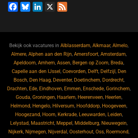
F
Bl
Li
X
F
a
u
n
e
c
e
k
e
e
s
e
d
b
ky
dI
Bekijk ook vacatures in
Alblasserdam
,
Alkmaar
,
Almelo
,
o
n
Almere
,
Alphen aan den Rijn
,
Amersfoort
,
Amsterdam
,
Apeldoorn
,
Arnhem
,
Assen
,
Bergen op Zoom
,
Breda
,
o
Capelle aan den IJssel
,
Coevorden
,
Delft
,
Delfzijl
,
Den
k
Bosch
,
Den Haag
,
Deventer
,
Doetinchem
,
Dordrecht
,
Drachten
,
Ede
,
Eindhoven
,
Emmen
,
Enschede
,
Gorinchem
,
Gouda
,
Groningen
,
Haarlem
,
Heerenveen
,
Heerlen
,
Helmond
,
Hengelo
,
Hilversum
,
Hoofddorp
,
Hoogeveen
,
Hoogezand
,
Hoorn
,
Kerkrade
,
Leeuwarden
,
Leiden
,
Lelystad
,
Maastricht
,
Meppel
,
Middelburg
,
Nieuwegein
,
Nijkerk
,
Nijmegen
,
Nijverdal
,
Oosterhout
,
Oss
,
Roermond
,