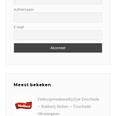
Achternaam
E-mail
Meest bekeken
Verkoopmedewerk(st)er Enschede
– Bakkerij Nollen – Enschede
158 weergaven