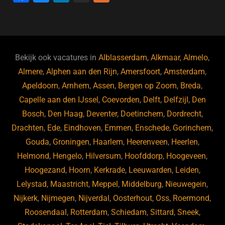
a
u
n
e
c
e
k
e
e
s
e
d
b
ky
dI
Bekijk ook vacatures in
Alblasserdam
,
Alkmaar
,
Almelo
,
o
n
Almere
,
Alphen aan den Rijn
,
Amersfoort
,
Amsterdam
,
Apeldoorn
,
Arnhem
,
Assen
,
Bergen op Zoom
,
Breda
,
o
Capelle aan den IJssel
,
Coevorden
,
Delft
,
Delfzijl
,
Den
k
Bosch
,
Den Haag
,
Deventer
,
Doetinchem
,
Dordrecht
,
Drachten
,
Ede
,
Eindhoven
,
Emmen
,
Enschede
,
Gorinchem
,
Gouda
,
Groningen
,
Haarlem
,
Heerenveen
,
Heerlen
,
Helmond
,
Hengelo
,
Hilversum
,
Hoofddorp
,
Hoogeveen
,
Hoogezand
,
Hoorn
,
Kerkrade
,
Leeuwarden
,
Leiden
,
Lelystad
,
Maastricht
,
Meppel
,
Middelburg
,
Nieuwegein
,
Nijkerk
,
Nijmegen
,
Nijverdal
,
Oosterhout
,
Oss
,
Roermond
,
Roosendaal
,
Rotterdam
,
Schiedam
,
Sittard
,
Sneek
,