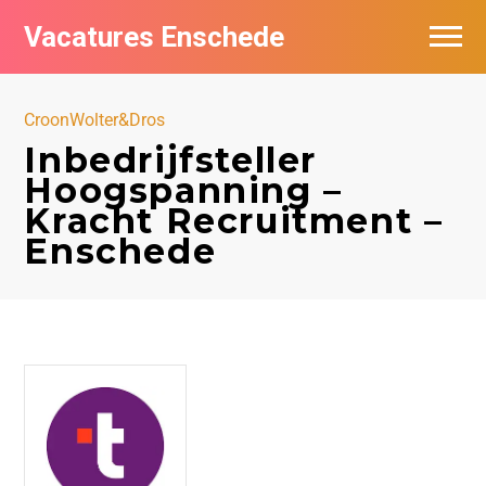
Vacatures Enschede
Vacatures per bedrijf
CroonWolter&Dros
De populairste vacatures in Enschede
Inbedrijfsteller
Hoogspanning –
Nieuwsbrief feed
Kracht Recruitment –
Enschede