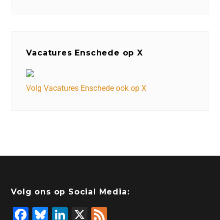
Vacatures Enschede op X
Volg Vacatures Enschede ook op X
Volg ons op Social Media:
F
Bl
Li
X
F