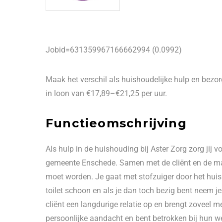
Jobid=631359967166662994 (0.0992)
Maak het verschil als huishoudelijke hulp en bezorg
in loon van €17,89–€21,25 per uur.
Functieomschrijving
Als hulp in de huishouding bij Aster Zorg zorg jij 
gemeente Enschede. Samen met de cliënt en de ma
moet worden. Je gaat met stofzuiger door het hui
toilet schoon en als je dan toch bezig bent neem j
cliënt een langdurige relatie op en brengt zoveel me
persoonlijke aandacht en bent betrokken bij hun we