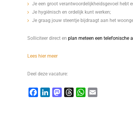
Je een groot verantwoordelijkheidsgevoel hebt en
Je hygiënisch en ordelijk kunt werken;
Je graag jouw steentje bijdraagt aan het woonge
Solliciteer direct en
plan meteen een telefonische a
Lees hier meer
Deel deze vacature:
F
Li
M
T
W
E
a
n
a
hr
h
m
c
k
st
e
at
ai
e
e
o
a
s
l
b
dI
d
d
A