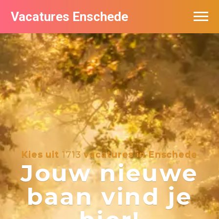
Vacatures Enschede
Vacatures per bedrijf
De populairste vacatures in Enschede
Nieuwsbrief feed
Kies uit
1713
vacatures in Enschede
Jouw nieuwe
baan vind je