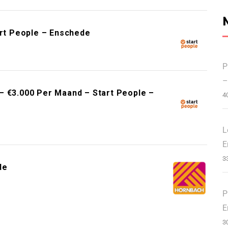
art People – Enschede
P
–
– €3.000 Per Maand – Start People –
4
L
E
3
de
P
E
3