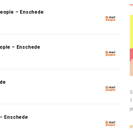
People – Enschede
eople – Enschede
ede
S
1
j
 – Enschede
I