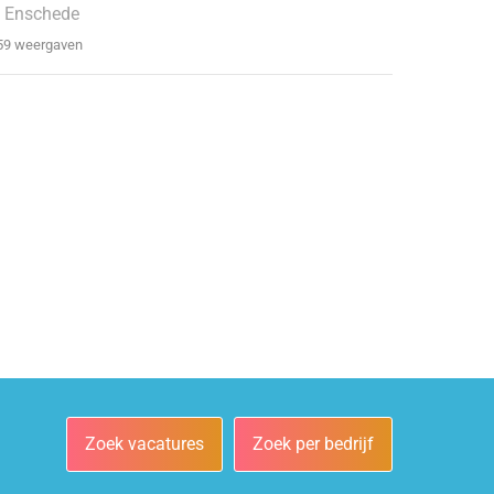
 Enschede
59 weergaven
Zoek vacatures
Zoek per bedrijf