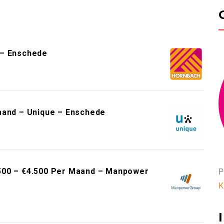
 – Enschede
aand – Unique – Enschede
500 – €4.500 Per Maand – Manpower
P
K