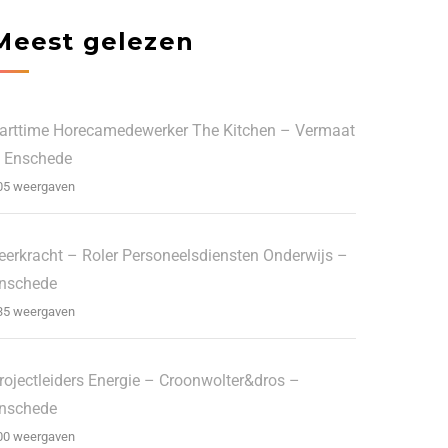
Meest gelezen
arttime Horecamedewerker The Kitchen – Vermaat
 Enschede
05 weergaven
eerkracht – Roler Personeelsdiensten Onderwijs –
nschede
35 weergaven
rojectleiders Energie – Croonwolter&dros –
nschede
00 weergaven