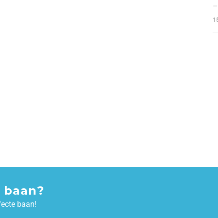
–
1
 baan?
fecte baan!