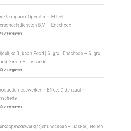
nc Verspaner Operator – Effect
ersoneelsdiensten B.V. – Enschede
94 weergaven
ijdelijke Bijbaan Food | Sligro | Enschede – Sligro
ood Group – Enschede
63 weergaven
roductiemedewerker – Effect Oldenzaal –
nschede
66 weergaven
erkoopmedewerk(st)er Enschede – Bakkerij Nollen