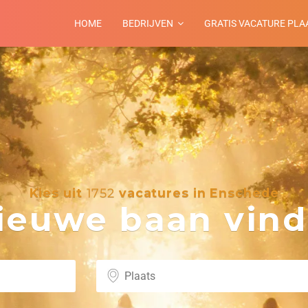
HOME
BEDRIJVEN
GRATIS VACATURE PLA
Kies uit
1752
vacatures in Enschede
euwe baan vind 