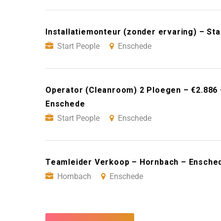
Installatiemonteur (zonder ervaring) – St
Start People
Enschede
Operator (Cleanroom) 2 Ploegen – €2.886 
Enschede
Start People
Enschede
Teamleider Verkoop – Hornbach – Ensche
Hornbach
Enschede