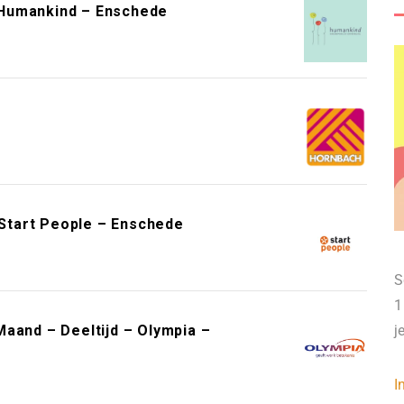
 Humankind – Enschede
Start People – Enschede
S
1
aand – Deeltijd – Olympia –
j
I