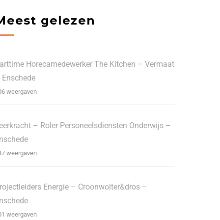
Meest gelezen
arttime Horecamedewerker The Kitchen – Vermaat
 Enschede
06 weergaven
eerkracht – Roler Personeelsdiensten Onderwijs –
nschede
37 weergaven
rojectleiders Energie – Croonwolter&dros –
nschede
01 weergaven