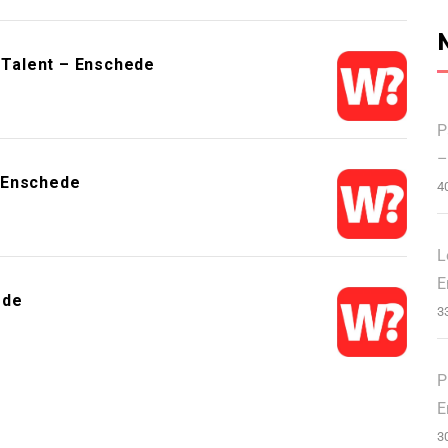
Talent – Enschede
P
–
 Enschede
4
L
E
ede
3
P
E
3