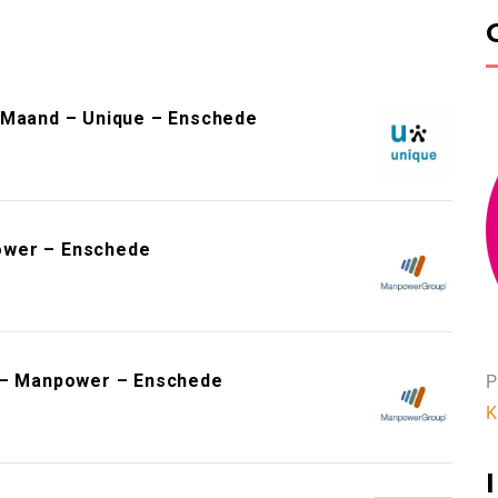
r Maand – Unique – Enschede
ower – Enschede
e – Manpower – Enschede
P
K