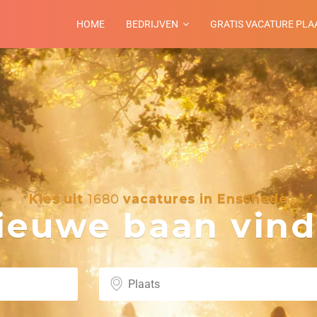
HOME
BEDRIJVEN
GRATIS VACATURE PLA
Kies uit
1680
vacatures in Enschede
euwe baan vind 