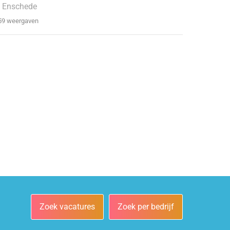
 Enschede
59 weergaven
Zoek vacatures
Zoek per bedrijf