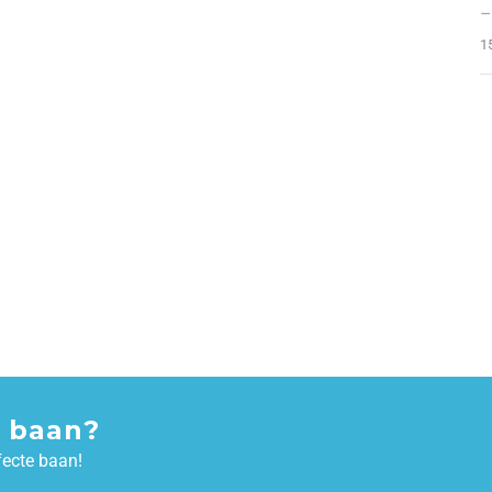
–
1
 baan?
fecte baan!