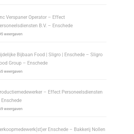
nc Verspaner Operator – Effect
ersoneelsdiensten B.V. – Enschede
95 weergaven
ijdelijke Bijbaan Food | Sligro | Enschede – Sligro
ood Group – Enschede
65 weergaven
roductiemedewerker – Effect Personeelsdiensten
 Enschede
69 weergaven
erkoopmedewerk(st)er Enschede – Bakkerij Nollen