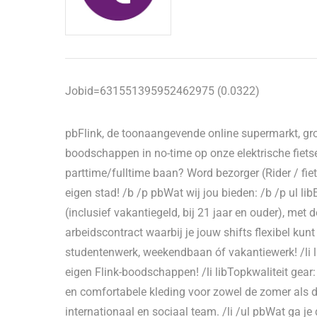
Jobid=631551395952462975 (0.0322)
pbFlink, de toonaangevende online supermarkt, gro
boodschappen in no-time op onze elektrische fietsen
parttime/fulltime baan? Word bezorger (Rider / fie
eigen stad! /b /p pbWat wij jou bieden: /b /p ul lib
(inclusief vakantiegeld, bij 21 jaar en ouder), met d
arbeidscontract waarbij je jouw shifts flexibel kun
studentenwerk, weekendbaan óf vakantiewerk! /li lib
eigen Flink-boodschappen! /li libTopkwaliteit gear:
en comfortabele kleding voor zowel de zomer als de w
internationaal en sociaal team. /li /ul pbWat ga je 