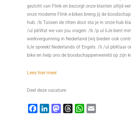
gezicht van Flink en bezorgt onze klanten altijd ee
onze moderne Flink e-bikes breng jij de boodschappen
hub: /b Tussen de ritten door sta je in onze hub kl
/ul pbWat we van jou vragen: /b /p ul liJe bent min
werkvergunning in Nederland (wij bieden ook contra
liJe spreekt Nederlands óf Engels. /li /ul pbKlaar o
bike en help ons de boodschappenwereld op zijn ko
Lees hier meer
Deel deze vacature:
F
Li
M
T
W
E
a
n
a
hr
h
m
c
k
st
e
at
ai