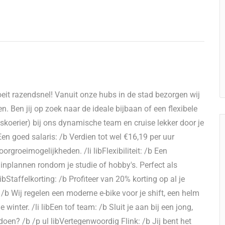
eit razendsnel! Vanuit onze hubs in de stad bezorgen wij
. Ben jij op zoek naar de ideale bijbaan of een flexibele
tskoerier) bij ons dynamische team en cruise lekker door je
Een goed salaris: /b Verdien tot wel €16,19 per uur
oorgroeimogelijkheden. /li libFlexibiliteit: /b Een
t inplannen rondom je studie of hobby's. Perfect als
Staffelkorting: /b Profiteer van 20% korting op al je
 /b Wij regelen een moderne e-bike voor je shift, een helm
inter. /li libEen tof team: /b Sluit je aan bij een jong,
doen? /b /p ul libVertegenwoordig Flink: /b Jij bent het