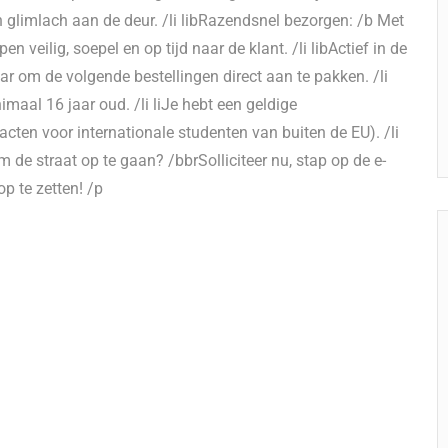
n glimlach aan de deur. /li libRazendsnel bezorgen: /b Met
 veilig, soepel en op tijd naar de klant. /li libActief in de
aar om de volgende bestellingen direct aan te pakken. /li
imaal 16 jaar oud. /li liJe hebt een geldige
cten voor internationale studenten van buiten de EU). /li
m de straat op te gaan? /bbrSolliciteer nu, stap op de e-
p te zetten! /p