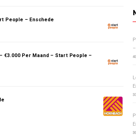
art People – Enschede
P
–
– €3.000 Per Maand – Start People –
4
L
E
3
de
P
E
3