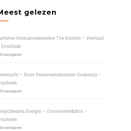
Meest gelezen
arttime Horecamedewerker The Kitchen – Vermaat
 Enschede
05 weergaven
eerkracht – Roler Personeelsdiensten Onderwijs –
nschede
35 weergaven
rojectleiders Energie – Croonwolter&dros –
nschede
00 weergaven