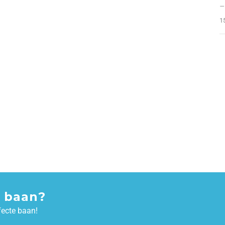
–
1
 baan?
fecte baan!