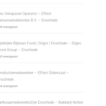
nc Verspaner Operator – Effect
ersoneelsdiensten B.V. – Enschede
94 weergaven
ijdelijke Bijbaan Food | Sligro | Enschede – Sligro
ood Group – Enschede
63 weergaven
roductiemedewerker – Effect Oldenzaal –
nschede
66 weergaven
erkoopmedewerk(st)er Enschede – Bakkerij Nollen