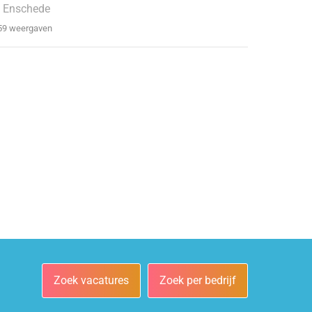
 Enschede
59 weergaven
Zoek vacatures
Zoek per bedrijf