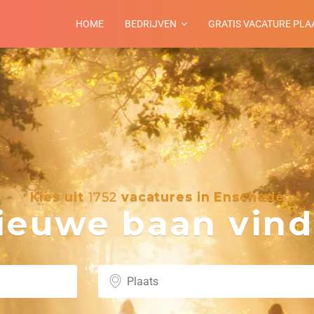
HOME
BEDRIJVEN
GRATIS VACATURE PLA
Kies uit
1752
vacatures in Enschede
euwe baan vind 