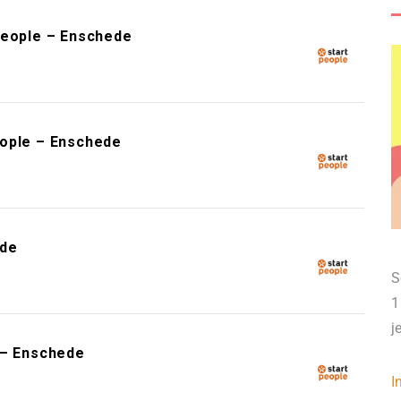
People – Enschede
eople – Enschede
ede
S
1
j
 – Enschede
I