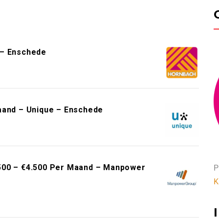
 – Enschede
aand – Unique – Enschede
500 – €4.500 Per Maand – Manpower
P
K