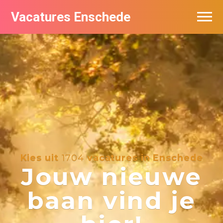
Vacatures Enschede
Vacatures per bedrijf
De populairste vacatures in Enschede
Nieuwsbrief feed
Kies uit
1704
vacatures in Enschede
Jouw nieuwe
baan vind je