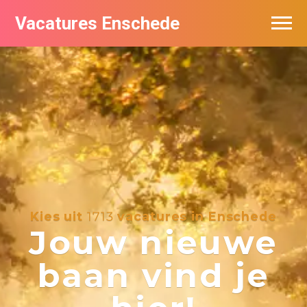
Vacatures Enschede
Vacatures per bedrijf
De populairste vacatures in Enschede
Nieuwsbrief feed
Kies uit
1713
vacatures in Enschede
Jouw nieuwe
baan vind je