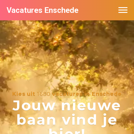
Vacatures Enschede
Vacatures per bedrijf
De populairste vacatures in Enschede
Nieuwsbrief feed
Kies uit
1680
vacatures in Enschede
Jouw nieuwe
baan vind je
hier!