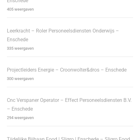
Enschede
405 weergaven
Leerkracht – Roler Personeelsdiensten Onderwijs –
Enschede
335 weergaven
Projectleiders Energie – Croonwolter&dros – Enschede
300 weergaven
Cnc Verspaner Operator – Effect Personeelsdiensten B.V.
– Enschede
294 weergaven
Tijdelijke Bijbaan Food | Sligro | Enschede – Sligro Food