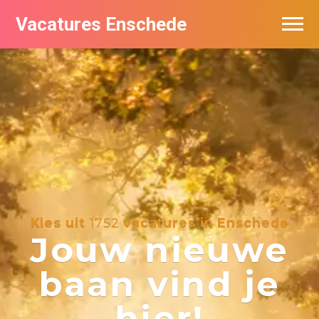
Vacatures Enschede
Vacatures per bedrijf
De populairste vacatures in Enschede
Nieuwsbrief feed
Kies uit
1752
vacatures in Enschede
Jouw nieuwe
baan vind je
hier!