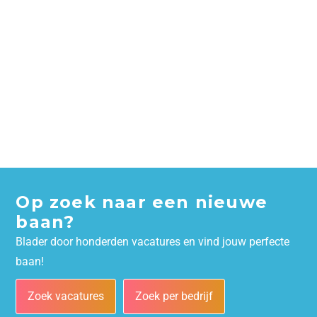
Op zoek naar een nieuwe
baan?
Blader door honderden vacatures en vind jouw perfecte
baan!
Zoek vacatures
Zoek per bedrijf