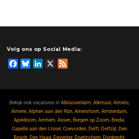
Volg ons op Social Media:
F
Bl
Li
X
F
a
u
n
e
c
e
k
e
e
s
e
d
b
ky
dI
Bekijk ook vacatures in
Alblasserdam
,
Alkmaar
,
Almelo
,
o
n
Almere
,
Alphen aan den Rijn
,
Amersfoort
,
Amsterdam
,
Apeldoorn
,
Arnhem
,
Assen
,
Bergen op Zoom
,
Breda
,
o
Capelle aan den IJssel
,
Coevorden
,
Delft
,
Delfzijl
,
Den
k
Bosch
,
Den Haag
,
Deventer
,
Doetinchem
,
Dordrecht
,