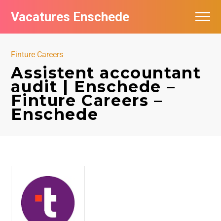
Vacatures Enschede
Vacatures per bedrijf
Finture Careers
De populairste vacatures in Enschede
Assistent accountant
audit | Enschede –
Nieuwsbrief feed
Finture Careers –
Enschede