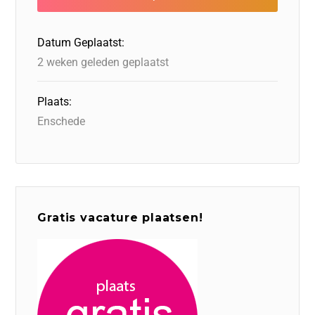
o
n
o
s
p
o
n
p
Datum Geplaatst:
k
2 weken geleden geplaatst
Plaats:
Enschede
Gratis vacature plaatsen!