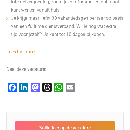
internetvergoeding, zodat je comfortabel en optimaal
kunt werken vanuit huis.
Je krijgt maar liefst 30 vakantiedagen per jaar op basis
van een fulltime dienstverband. Wil je nog wat extra
tijd voor jezelf? Je kunt tot 10 dagen bijkopen.
Lees hier meer
Deel deze vacature:
F
Li
M
T
W
E
a
n
a
hr
h
m
c
k
st
e
at
ai
e
e
o
a
s
l
b
dI
d
d
A