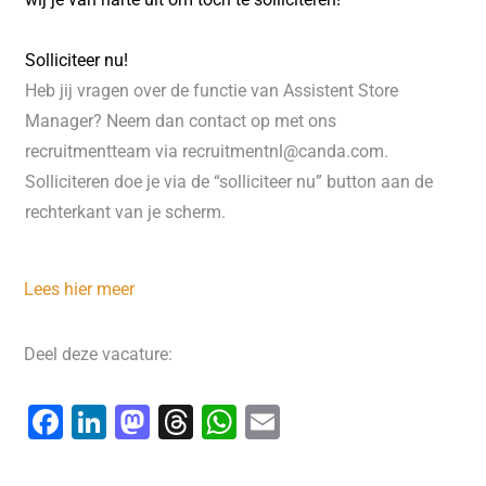
Solliciteer nu!
Heb jij vragen over de functie van Assistent Store
Manager? Neem dan contact op met ons
recruitmentteam via recruitmentnl@canda.com.
Solliciteren doe je via de “solliciteer nu” button aan de
rechterkant van je scherm.
Lees hier meer
Deel deze vacature:
F
Li
M
T
W
E
a
n
a
hr
h
m