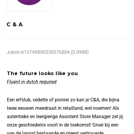
C & A
Jobid=615749890330076804 (0.0988)
The future looks like you
Fluent in dutch required
Een erfstuk, vedette of pionier zo kan je C&A, die bijna
twee eeuwen meedraait in retailland, wel noemen! Als
autentieke en leergierige Assistent Store Manager zet jij
onze geschiedenis voort in de toekomst! Groei bij een
van de langst bestaande en meest vertrouwde