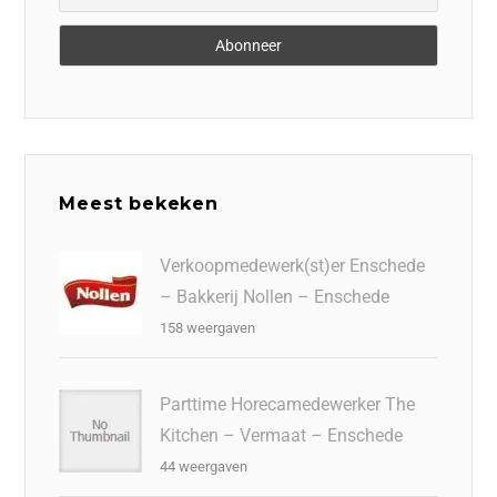
Meest bekeken
Verkoopmedewerk(st)er Enschede
– Bakkerij Nollen – Enschede
158 weergaven
Parttime Horecamedewerker The
Kitchen – Vermaat – Enschede
44 weergaven