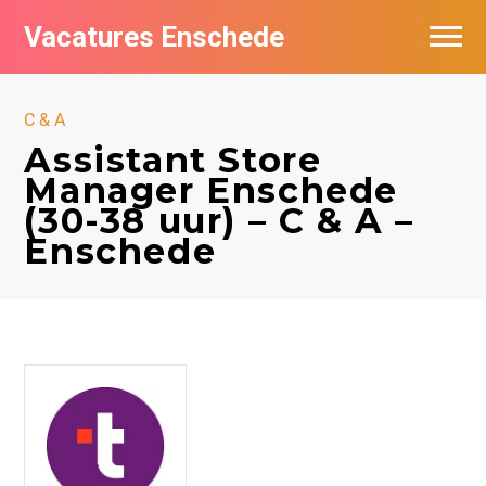
Vacatures Enschede
Vacatures per bedrijf
C & A
De populairste vacatures in Enschede
Assistant Store
Manager Enschede
Nieuwsbrief feed
(30-38 uur) – C & A –
Enschede