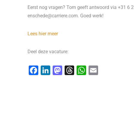
Eerst nog vragen? Tom geeft antwoord via +31 6
enschede@carriere.com. Goed werk!
Lees hier meer
Deel deze vacature:
F
Li
M
T
W
E
a
n
a
hr
h
m
c
k
st
e
at
ai
e
e
o
a
s
l
b
dI
d
d
A
o
n
o
s
p
o
n
p