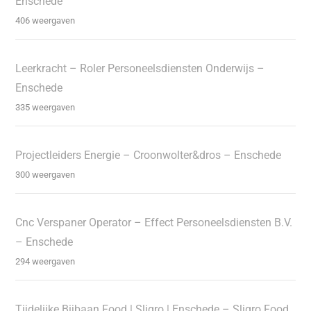
Enschede
406 weergaven
Leerkracht – Roler Personeelsdiensten Onderwijs –
Enschede
335 weergaven
Projectleiders Energie – Croonwolter&dros – Enschede
300 weergaven
Cnc Verspaner Operator – Effect Personeelsdiensten B.V.
– Enschede
294 weergaven
Tijdelijke Bijbaan Food | Sligro | Enschede – Sligro Food