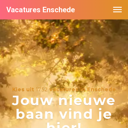
Vacatures Enschede
Vacatures per bedrijf
De populairste vacatures in Enschede
Nieuwsbrief feed
Kies uit
1752
vacatures in Enschede
Jouw nieuwe
baan vind je
hier!