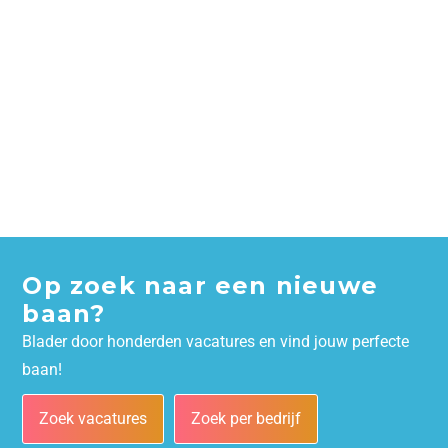
Op zoek naar een nieuwe
baan?
Blader door honderden vacatures en vind jouw perfecte
baan!
Zoek vacatures
Zoek per bedrijf