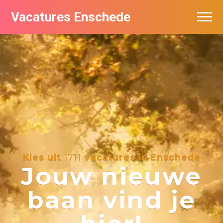
Vacatures Enschede
Vacatures per bedrijf
De populairste vacatures in Enschede
Nieuwsbrief feed
Kies uit
1711
vacatures in Enschede
Jouw nieuwe
baan vind je