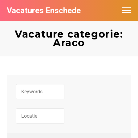
Vacatures Enschede
Vacatures per bedrijf
Vacature categorie:
De populairste vacatures in Enschede
Araco
Nieuwsbrief feed