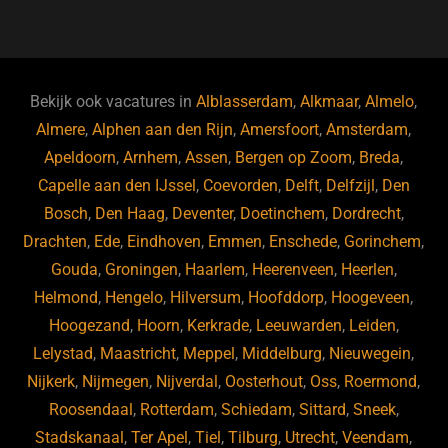
a
u
n
e
c
e
k
e
e
s
e
d
b
ky
dI
Bekijk ook vacatures in
Alblasserdam
,
Alkmaar
,
Almelo
,
o
n
Almere
,
Alphen aan den Rijn
,
Amersfoort
,
Amsterdam
,
Apeldoorn
,
Arnhem
,
Assen
,
Bergen op Zoom
,
Breda
,
o
Capelle aan den IJssel
,
Coevorden
,
Delft
,
Delfzijl
,
Den
k
Bosch
,
Den Haag
,
Deventer
,
Doetinchem
,
Dordrecht
,
Drachten
,
Ede
,
Eindhoven
,
Emmen
,
Enschede
,
Gorinchem
,
Gouda
,
Groningen
,
Haarlem
,
Heerenveen
,
Heerlen
,
Helmond
,
Hengelo
,
Hilversum
,
Hoofddorp
,
Hoogeveen
,
Hoogezand
,
Hoorn
,
Kerkrade
,
Leeuwarden
,
Leiden
,
Lelystad
,
Maastricht
,
Meppel
,
Middelburg
,
Nieuwegein
,
Nijkerk
,
Nijmegen
,
Nijverdal
,
Oosterhout
,
Oss
,
Roermond
,
Roosendaal
,
Rotterdam
,
Schiedam
,
Sittard
,
Sneek
,
Stadskanaal
,
Ter Apel
,
Tiel
,
Tilburg
,
Utrecht
,
Veendam
,