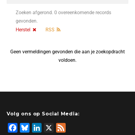
Zoeken afgerond. 0 overeenkomende records
gevonden.
Herstel
RSS
Geen vermeldingen gevonden die aan je zoekopdracht
voldoen.
Volg ons op Social Media:
F
Bl
Li
X
F