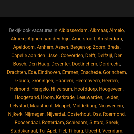
a
u
n
e
c
e
k
e
e
s
e
d
b
ky
dI
Bekijk ook vacatures in
Alblasserdam
,
Alkmaar
,
Almelo
,
o
n
Almere
,
Alphen aan den Rijn
,
Amersfoort
,
Amsterdam
,
Apeldoorn
,
Arnhem
,
Assen
,
Bergen op Zoom
,
Breda
,
o
Capelle aan den IJssel
,
Coevorden
,
Delft
,
Delfzijl
,
Den
k
Bosch
,
Den Haag
,
Deventer
,
Doetinchem
,
Dordrecht
,
Drachten
,
Ede
,
Eindhoven
,
Emmen
,
Enschede
,
Gorinchem
,
Gouda
,
Groningen
,
Haarlem
,
Heerenveen
,
Heerlen
,
Helmond
,
Hengelo
,
Hilversum
,
Hoofddorp
,
Hoogeveen
,
Hoogezand
,
Hoorn
,
Kerkrade
,
Leeuwarden
,
Leiden
,
Lelystad
,
Maastricht
,
Meppel
,
Middelburg
,
Nieuwegein
,
Nijkerk
,
Nijmegen
,
Nijverdal
,
Oosterhout
,
Oss
,
Roermond
,
Roosendaal
,
Rotterdam
,
Schiedam
,
Sittard
,
Sneek
,
Stadskanaal
,
Ter Apel
,
Tiel
,
Tilburg
,
Utrecht
,
Veendam
,