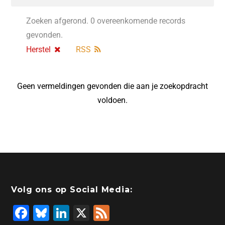
Zoeken afgerond. 0 overeenkomende records
gevonden.
Herstel
RSS
Geen vermeldingen gevonden die aan je zoekopdracht
voldoen.
Volg ons op Social Media:
F
Bl
Li
X
F