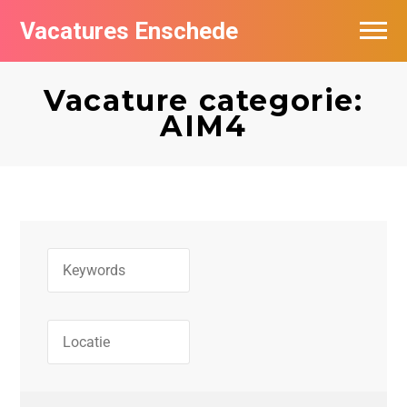
Vacatures Enschede
Vacatures per bedrijf
Vacature categorie:
De populairste vacatures in Enschede
AIM4
Nieuwsbrief feed