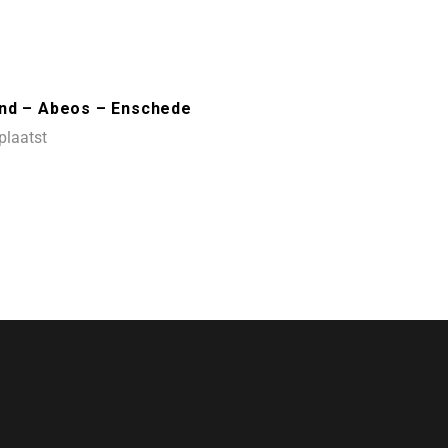
and – Abeos – Enschede
plaatst