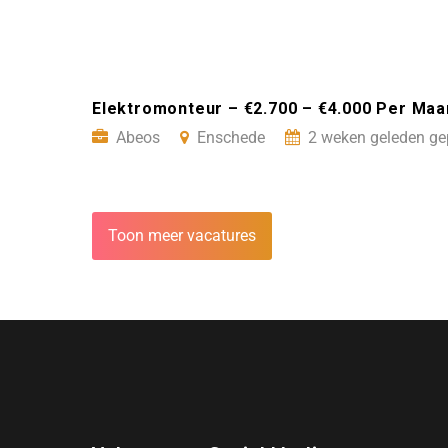
Elektromonteur – €2.700 – €4.000 Per Ma
Abeos
Enschede
2 weken geleden ge
Toon meer vacatures