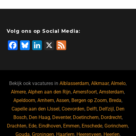
Volg ons op Social Media:
F
Bl
Li
X
F
a
u
n
e
c
e
k
e
e
s
e
d
b
ky
dI
Bekijk ook vacatures in
Alblasserdam
,
Alkmaar
,
Almelo
,
o
n
Almere
,
Alphen aan den Rijn
,
Amersfoort
,
Amsterdam
,
Apeldoorn
,
Arnhem
,
Assen
,
Bergen op Zoom
,
Breda
,
o
Capelle aan den IJssel
,
Coevorden
,
Delft
,
Delfzijl
,
Den
k
Bosch
,
Den Haag
,
Deventer
,
Doetinchem
,
Dordrecht
,
Drachten
,
Ede
,
Eindhoven
,
Emmen
,
Enschede
,
Gorinchem
,
Gouda
,
Groningen
,
Haarlem
,
Heerenveen
,
Heerlen
,